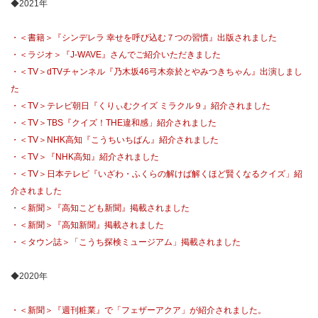
◆2021年
・＜書籍＞『シンデレラ 幸せを呼び込む７つの習慣』出版されました
・＜ラジオ＞『J-WAVE』さんでご紹介いただきました
・＜TV＞dTVチャンネル『乃木坂46弓木奈於とやみつきちゃん』出演しまし
た
・＜TV＞テレビ朝日『くりぃむクイズ ミラクル９』紹介されました
・＜TV＞TBS『クイズ！THE違和感」紹介されました
・＜TV＞NHK高知『こうちいちばん』紹介されました
・＜TV＞『NHK高知』紹介されました
・＜TV＞日本テレビ『いざわ・ふくらの解けば解くほど賢くなるクイズ」紹
介されました
・
＜新聞＞『高知こども新聞』掲載されました
・＜新聞＞『高知新聞』掲載されました
・＜タウン誌＞「こうち探検ミュージアム」掲載されました
◆2020年
・＜新聞＞『週刊粧業』で「フェザーアクア」が紹介されました。