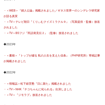
・＜WEB＞『婦人公論』掲載されました／ギネス世界一のシンデレラ研究家
が語る真実
・＜TV＞テレビ朝日『くりぃむクイズミラクル９』（写真提供・監修）放送
されました
・＜TV＞BSフジ『民話発見伝２』（監修）放送されました
◆2023年
・＜書籍＞『トップが綴る 私の人生を支えた信条』（PHP研究所）寄稿記事
が掲載されました
◆2022年
・＜情報誌＞松下経営塾『日に新た』掲載されました
・＜TV＞NHK『チコちゃんに叱られる』出演しました
・＜TV＞『ジモラブ』放送されました