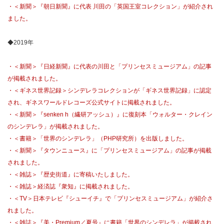
・＜新聞＞『朝日新聞』に代表 川田の「英国王室コレクション」が紹介され
ました。
◆2019年
・＜新聞＞『日経新聞』に代表の川田と「プリンセスミュージアム」の記事
が掲載されました。
・＜ギネス世界記録＞シンデレラコレクションが「ギネス世界記録」に認定
され、ギネスワールドレコーズ公式サイトに掲載されました。
・＜新聞＞『senken h（繊研アッシュ）』に復刻本「ウォルター・クレイン
のシンデレラ」が掲載されました。
・＜書籍＞「世界のシンデレラ」（PHP研究所）を出版しました。
・＜新聞＞『タウンニュース』に「プリンセスミュージアム」の記事が掲載
されました。
・＜雑誌＞『歴史街道』に寄稿いたしました。
・＜雑誌＞経済誌『衆知』に掲載されました。
・＜TV＞日本テレビ『シューイチ』で「プリンセスミュージアム」が紹介さ
れました。
・＜雑誌＞『美・Premium／夏号』に書籍「世界のシンデレラ」が掲載され