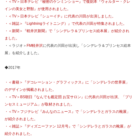
・＜TV＞日本テレビ『秘密のケンミンショー』で復刻本『ウォルター・クレ
インの美女と野獣』が使用されました。
・＜TV＞日本テレビ『シューイチ』に代表の川田が出演しました。
・＜雑誌＞『Lightningライトニング）』で代表の川田が特集されました。
・＜新聞＞『軽井沢新聞』で「シンデレラ＆プリンセス絵本展」が紹介され
ました。
・＜ラジオ＞
FM軽井沢
に代表の川田が出演し「シンデレラ＆プリンセス絵本
展」を紹介しました。
◆2017年
・＜書籍＞『デコレーション・グラフィックス』に「シンデレラの世界展」
のデザインが掲載されました。
・＜TV＞BS朝日『なんでも鑑定団 お宝サロン』に代表の川田が出演、「プリ
ンセスミュージアム」が取材されました。
・＜TV＞フジテレビ『みんなのニュース』で「シンデレラとガラスの靴展」
が紹介されました。
・＜雑誌＞『ディズニーファン 12月号』で「シンデレラとガラスの靴展」が
紹介されました。